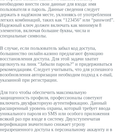
необходимо внести свои данные для входа: имя
пользователя и пароль. Данные сведения следует
держать в надёжном месте, уклоняясь от употребления
легких комбинаций, таких как “123456” или “password”.
Надежный ключ должен включать как минимум 8
элементов, включая большие буквы, числа и
специальные символы.
В случае, если пользователь забыл код доступа,
большинство онлайн-казино предлагают функцию
восстановления доступа. Для этой задачи хватит
щелкнуть на линк “Забыли пароль?” и придерживаться
рекомендациям. Следует учитывать, что для успешного
возобновления авторизации необходим подход к e-mail,
указанной при регистрации.
Для того чтобы обеспечить максимальную
защищенность профиля, профессионалы советуют
включить двухфакторную аутентификацию. Данный
расширенный уровень охраны, который требует ввода
уникального пароля из SMS или особого приложения
всякий раз при входе в систему. Двухступенчатая
верификация значительно снижает угрозу
неразрешенного доступа к персональному аккаунту и в