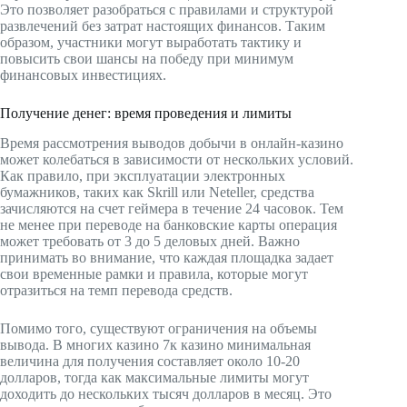
Это позволяет разобраться с правилами и структурой
развлечений без затрат настоящих финансов. Таким
образом, участники могут выработать тактику и
повысить свои шансы на победу при минимум
финансовых инвестициях.
Получение денег: время проведения и лимиты
Время рассмотрения выводов добычи в онлайн-казино
может колебаться в зависимости от нескольких условий.
Как правило, при эксплуатации электронных
бумажников, таких как Skrill или Neteller, средства
зачисляются на счет геймера в течение 24 часовок. Тем
не менее при переводе на банковские карты операция
может требовать от 3 до 5 деловых дней. Важно
принимать во внимание, что каждая площадка задает
свои временные рамки и правила, которые могут
отразиться на темп перевода средств.
Помимо того, существуют ограничения на объемы
вывода. В многих казино 7к казино минимальная
величина для получения составляет около 10-20
долларов, тогда как максимальные лимиты могут
доходить до нескольких тысяч долларов в месяц. Это