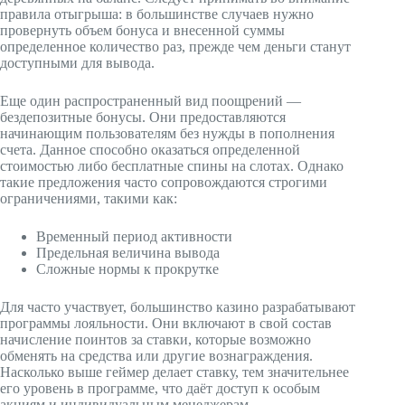
правила отыгрыша: в большинстве случаев нужно
провернуть объем бонуса и внесенной суммы
определенное количество раз, прежде чем деньги станут
доступными для вывода.
Еще один распространенный вид поощрений —
бездепозитные бонусы. Они предоставляются
начинающим пользователям без нужды в пополнения
счета. Данное способно оказаться определенной
стоимостью либо бесплатные спины на слотах. Однако
такие предложения часто сопровождаются строгими
ограничениями, такими как:
Временный период активности
Предельная величина вывода
Сложные нормы к прокрутке
Для часто участвует, большинство казино разрабатывают
программы лояльности. Они включают в свой состав
начисление поинтов за ставки, которые возможно
обменять на средства или другие вознаграждения.
Насколько выше геймер делает ставку, тем значительнее
его уровень в программе, что даёт доступ к особым
акциям и индивидуальным менеджерам.