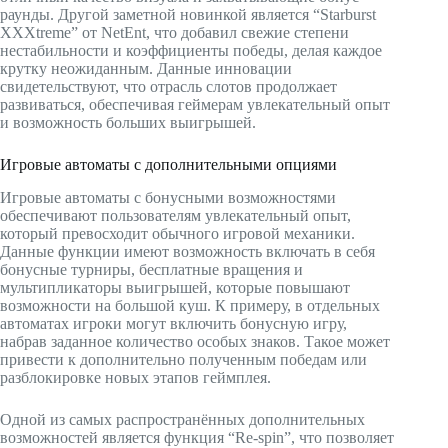
раунды. Другой заметной новинкой является “Starburst
XXXtreme” от NetEnt, что добавил свежие степени
нестабильности и коэффициенты победы, делая каждое
крутку неожиданным. Данные инновации
свидетельствуют, что отрасль слотов продолжает
развиваться, обеспечивая геймерам увлекательный опыт
и возможность больших выигрышей.
Игровые автоматы с дополнительными опциями
Игровые автоматы с бонусными возможностями
обеспечивают пользователям увлекательный опыт,
который превосходит обычного игровой механики.
Данные функции имеют возможность включать в себя
бонусные турниры, бесплатные вращения и
мультипликаторы выигрышей, которые повышают
возможности на большой куш. К примеру, в отдельных
автоматах игроки могут включить бонусную игру,
набрав заданное количество особых знаков. Такое может
привести к дополнительно полученным победам или
разблокировке новых этапов геймплея.
Одной из самых распространённых дополнительных
возможностей является функция “Re-spin”, что позволяет