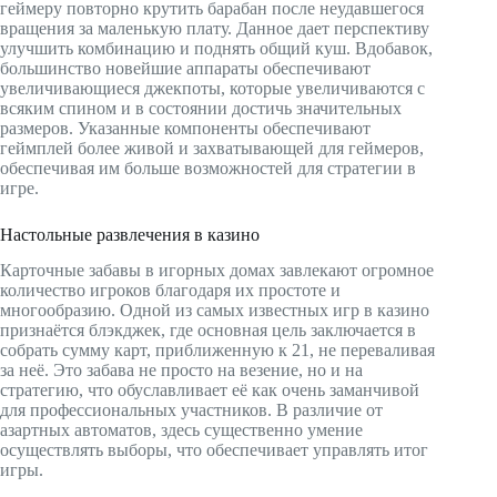
геймеру повторно крутить барабан после неудавшегося
вращения за маленькую плату. Данное дает перспективу
улучшить комбинацию и поднять общий куш. Вдобавок,
большинство новейшие аппараты обеспечивают
увеличивающиеся джекпоты, которые увеличиваются с
всяким спином и в состоянии достичь значительных
размеров. Указанные компоненты обеспечивают
геймплей более живой и захватывающей для геймеров,
обеспечивая им больше возможностей для стратегии в
игре.
Настольные развлечения в казино
Карточные забавы в игорных домах завлекают огромное
количество игроков благодаря их простоте и
многообразию. Одной из самых известных игр в казино
признаётся блэкджек, где основная цель заключается в
собрать сумму карт, приближенную к 21, не переваливая
за неё. Это забава не просто на везение, но и на
стратегию, что обуславливает её как очень заманчивой
для профессиональных участников. В различие от
азартных автоматов, здесь существенно умение
осуществлять выборы, что обеспечивает управлять итог
игры.