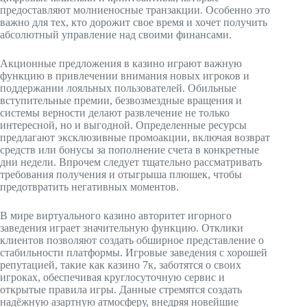
предоставляют молниеносные транзакции. Особенно это
важно для тех, кто дорожит свое время и хочет получить
абсолютный управление над своими финансами.
Акционные предложения в казино играют важную
функцию в привлечении внимания новых игроков и
поддержании лояльных пользователей. Обильные
вступительные премии, безвозмездные вращения и
системы верности делают развлечение не только
интересной, но и выгодной. Определенные ресурсы
предлагают эксклюзивные промоакции, включая возврат
средств или бонусы за пополнение счета в конкретные
дни недели. Впрочем следует тщательно рассматривать
требования получения и отыгрыша плюшек, чтобы
предотвратить негативных моментов.
В мире виртуального казино авторитет игорного
заведения играет значительную функцию. Отклики
клиентов позволяют создать обширное представление о
стабильности платформы. Игровые заведения с хорошей
репутацией, такие как казино 7к, заботятся о своих
игроках, обеспечивая круглосуточную сервис и
открытые правила игры. Данные стремятся создать
надёжную азартную атмосферу, внедряя новейшие