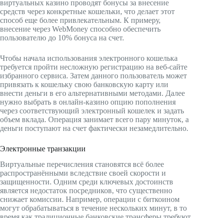
виртуальных казино проводят бонусы за внесение
средств через конкретные кошельки, что делает этот
способ еще более привлекательным. К примеру,
внесение через WebMoney способно обеспечить
пользователю до 10% бонуса на счет.
Чтобы начала использования электронного кошелька
требуется пройти несложную регистрацию на веб-сайте
избранного сервиса. Затем данного пользователь может
привязать к кошельку свою банковскую карту или
внести деньги в его альтернативными методами. Далее
нужно выбрать в онлайн-казино опцию пополнения
через соответствующий электронный кошелек и задать
объем вклада. Операция занимает всего пару минуток, а
деньги поступают на счет фактически незамедлительно.
Электронные транзакции
Виртуальные перечисления становятся всё более
распространёнными вследствие своей скорости и
защищенности. Одним среди ключевых достоинств
является недостаток посредников, что существенно
снижает комиссии. Например, операции с биткоином
могут обрабатываться в течение нескольких минут, в то
время как традиционные банковские трансферы требуют