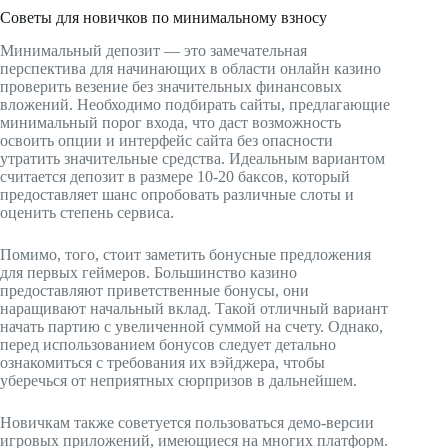
Советы для новичков по минимальному взносу
Минимальный депозит — это замечательная
перспектива для начинающих в области онлайн казино
проверить везение без значительных финансовых
вложений. Необходимо подбирать сайты, предлагающие
минимальный порог входа, что даст возможность
освоить опции и интерфейс сайта без опасности
утратить значительные средства. Идеальным вариантом
считается депозит в размере 10-20 баксов, который
предоставляет шанс опробовать различные слоты и
оценить степень сервиса.
Помимо, того, стоит заметить бонусные предложения
для первых геймеров. Большинство казино
предоставляют приветственные бонусы, они
наращивают начальный вклад. Такой отличный вариант
начать партию с увеличенной суммой на счету. Однако,
перед использованием бонусов следует детально
ознакомиться с требования их вэйджера, чтобы
уберечься от неприятных сюрпризов в дальнейшем.
Новичкам также советуется пользоваться демо-версии
игровых приложений, имеющиеся на многих платформ.