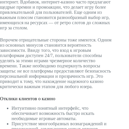
интернет. Вдобавок, интернет-казино часто предлагают
щедрые премии и промоакции, что делает игру более
привлекательной для пользователей. Еще одним из
важным плюсом становится разнообразный выбор игр,
имеющихся на ресурсах — от ретро слотов до сложных
игр за столом.
Впрочем отрицательные стороны тоже имеются. Одним
из основных минусов становится вероятность
зависимости. Ввиду того, что вход к игровым
платформам доступен 24/7, пользователи способны
уделять за этими играми чрезмерное количество
времени. Также необходимо подчеркнуть вопросы
защиты: не все платформы предоставляют безопасность
персональной информации и прозрачность игр. Это
приводит к тому, что нахождение надежного казино
критически важным этапом для любого юзера.
Отклики клиентов о казино
Интуитивно понятный интерфейс, что
обеспечивает возможность быстро искать
необходимые игровые автоматы.
Присутствие многообразных вознаграждений и
предложений, завлекающих новых игроков.