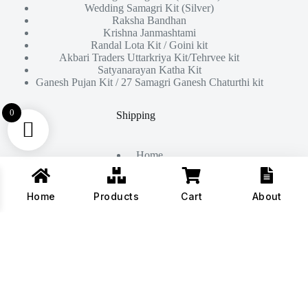
Wedding Samagri Kit (Silver)
Raksha Bandhan
Krishna Janmashtami
Randal Lota Kit / Goini kit
Akbari Traders Uttarkriya Kit/Tehrvee kit
Satyanarayan Katha Kit
Ganesh Pujan Kit / 27 Samagri Ganesh Chaturthi kit
0
Shipping
Home
About Us
Products
Contact
Home
Products
Cart
About
Copyright © 2026 - All Rights Reserved By
Akbari Traders