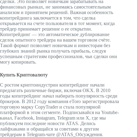
сделки. Это позволяет новичкам зарабатывать на
финансовых рынках, не занимаясь самостоятельным
анализом и принятием решений. Важная особенность
копитрейдинга заключается в том, что сделка
открывается на счете пользователя в тот момент, когда
трейдер принимает решение о ее открытии.
Копитрейдинг — это автоматическое дублирование
сделок опытного трейдера на вашем торговом счёте.
Такой формат позволяет новичкам и инвесторам без
глубоких знаний рынка получать прибыль, следуя
успешным стратегиям профессионалов, чьи сделки они
могу копировать.
Купить Криптовалюту
С ростом криптоиндустрии копитрейдинг начали
предлагать различные биржи, включая OKX. В 2010
годы копитрейдинг начал набирать популярность среди
брокеров. В 2012 году компания eToro зарегистрировала
торговую марку CopyTrader и стала популярной
платформой в этом сегменте. Подписывайся на Youtube-
канал, Facebook, Instagram, Telegram или X, где мы
публикуем последние новости ATAS. Делись
лайфхаками и обращайся за советами к другим
трейдерам в Telegram-чате @ATAS_Обсуждения.