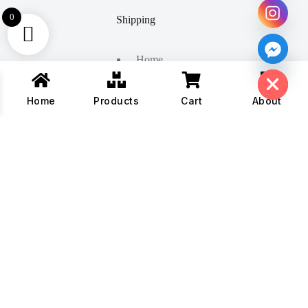
0
Shipping
Home
Hide chaty
About Us
Products
Contact
Home
Products
Cart
About
Copyright © 2026 - All Rights Reserved By
Akbari Traders