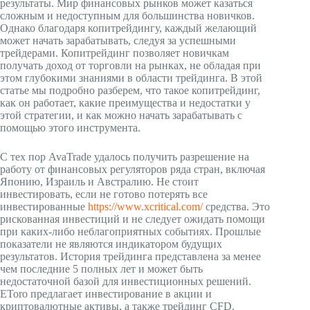
результаты. Мир финансовых рынков может казаться
сложным и недоступным для большинства новичков.
Однако благодаря копитрейдингу, каждый желающий
может начать зарабатывать, следуя за успешными
трейдерами. Копитрейдинг позволяет новичкам
получать доход от торговли на рынках, не обладая при
этом глубокими знаниями в области трейдинга. В этой
статье мы подробно разберем, что такое копитрейдинг,
как он работает, какие преимущества и недостатки у
этой стратегии, и как можно начать зарабатывать с
помощью этого инструмента.
С тех пор AvaTrade удалось получить разрешение на
работу от финансовых регуляторов ряда стран, включая
Японию, Израиль и Австралию. Не стоит
инвестировать, если не готово потерять все
инвестированные
https://www.xcritical.com/
средства. Это
рискованная инвестиций и не следует ожидать помощи
при каких-либо неблагоприятных событиях. Прошлые
показатели не являются индикатором будущих
результатов. История трейдинга представлена за менее
чем последние 5 полных лет и может быть
недостаточной базой для инвестиционных решений.
EToro предлагает инвестирование в акции и
криптовалютные активы, а также трейдинг CFD.