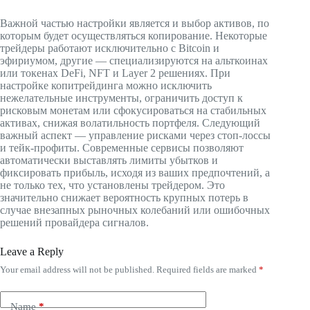
Важной частью настройки является и выбор активов, по
которым будет осуществляться копирование. Некоторые
трейдеры работают исключительно с Bitcoin и
эфириумом, другие — специализируются на альткоинах
или токенах DeFi, NFT и Layer 2 решениях. При
настройке копитрейдинга можно исключить
нежелательные инструменты, ограничить доступ к
рисковым монетам или сфокусироваться на стабильных
активах, снижая волатильность портфеля. Следующий
важный аспект — управление рисками через стоп-лоссы
и тейк-профиты. Современные сервисы позволяют
автоматически выставлять лимиты убытков и
фиксировать прибыль, исходя из ваших предпочтений, а
не только тех, что установлены трейдером. Это
значительно снижает вероятность крупных потерь в
случае внезапных рыночных колебаний или ошибочных
решений провайдера сигналов.
Leave a Reply
Your email address will not be published.
Required fields are marked
*
Name
*