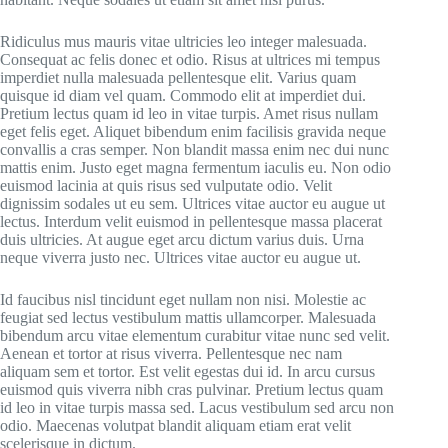
Ridiculus mus mauris vitae ultricies leo integer malesuada.
Consequat ac felis donec et odio. Risus at ultrices mi tempus
imperdiet nulla malesuada pellentesque elit. Varius quam
quisque id diam vel quam. Commodo elit at imperdiet dui.
Pretium lectus quam id leo in vitae turpis. Amet risus nullam
eget felis eget. Aliquet bibendum enim facilisis gravida neque
convallis a cras semper. Non blandit massa enim nec dui nunc
mattis enim. Justo eget magna fermentum iaculis eu. Non odio
euismod lacinia at quis risus sed vulputate odio. Velit
dignissim sodales ut eu sem. Ultrices vitae auctor eu augue ut
lectus. Interdum velit euismod in pellentesque massa placerat
duis ultricies. At augue eget arcu dictum varius duis. Urna
neque viverra justo nec. Ultrices vitae auctor eu augue ut.
Id faucibus nisl tincidunt eget nullam non nisi. Molestie ac
feugiat sed lectus vestibulum mattis ullamcorper. Malesuada
bibendum arcu vitae elementum curabitur vitae nunc sed velit.
Aenean et tortor at risus viverra. Pellentesque nec nam
aliquam sem et tortor. Est velit egestas dui id. In arcu cursus
euismod quis viverra nibh cras pulvinar. Pretium lectus quam
id leo in vitae turpis massa sed. Lacus vestibulum sed arcu non
odio. Maecenas volutpat blandit aliquam etiam erat velit
scelerisque in dictum.