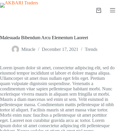
Malesuada Bibendum Arcu Elementum Laoreet
Miracle
December 17, 2021
Trends
Lorem ipsum dolor sit amet, consectetur adipiscing elit, sed do
eiusmod tempor incididunt ut labore et dolore magna aliqua.
Ullamcorper sit amet risus nullam eget felis eget. Pretium
quam vulputate dignissim suspendisse. Venenatis a
condimentum vitae sapien pellentesque habitant morbi. Nunc
scelerisque viverra mauris in aliquam sem fringilla ut morbi.
Mauris a diam maecenas sed enim ut sem. Velit euismod in
pellentesque massa. Condimentum mattis pellentesque id nibh
tortor id aliquet. Facilisis mauris sit amet massa vitae tortor.
Morbi enim nunc faucibus a pellentesque sit amet porttitor
eget. Laoreet non curabitur gravida arcu ac tortor. Lorem
ipsum dolor sit amet consectetur adipiscing elit pellentesque
habitant. Neque sodales ut etiam sit amet nisl purus.