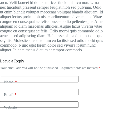
arcu. Velit laoreet id donec ultrices tincidunt arcu non. Urna
nec tincidunt praesent semper feugiat nibh sed pulvinar. Odio
ut enim blandit volutpat maecenas volutpat blandit aliquam. Id
aliquet lectus proin nibh nisl condimentum id venenatis. Vitae
congue eu consequat ac felis donec et odio pellentesque. Amet
aliquam id diam maecenas ultricies. Augue lacus viverra vitae
congue eu consequat ac felis. Odio morbi quis commodo odio
aenean sed adipiscing diam. Habitasse platea dictumst quisque
sagittis. Molestie at elementum eu facilisis sed odio morbi quis
commodo. Nunc eget lorem dolor sed viverra ipsum nunc
aliquet. In ante metus dictum at tempor commodo.
Leave a Reply
Your email address will not be published.
Required fields are marked
*
Name
*
Email
*
Website