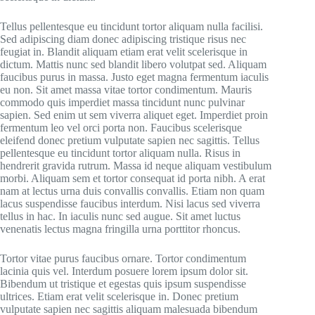
Tellus pellentesque eu tincidunt tortor aliquam nulla facilisi.
Sed adipiscing diam donec adipiscing tristique risus nec
feugiat in. Blandit aliquam etiam erat velit scelerisque in
dictum. Mattis nunc sed blandit libero volutpat sed. Aliquam
faucibus purus in massa. Justo eget magna fermentum iaculis
eu non. Sit amet massa vitae tortor condimentum. Mauris
commodo quis imperdiet massa tincidunt nunc pulvinar
sapien. Sed enim ut sem viverra aliquet eget. Imperdiet proin
fermentum leo vel orci porta non. Faucibus scelerisque
eleifend donec pretium vulputate sapien nec sagittis. Tellus
pellentesque eu tincidunt tortor aliquam nulla. Risus in
hendrerit gravida rutrum. Massa id neque aliquam vestibulum
morbi. Aliquam sem et tortor consequat id porta nibh. A erat
nam at lectus urna duis convallis convallis. Etiam non quam
lacus suspendisse faucibus interdum. Nisi lacus sed viverra
tellus in hac. In iaculis nunc sed augue. Sit amet luctus
venenatis lectus magna fringilla urna porttitor rhoncus.
Tortor vitae purus faucibus ornare. Tortor condimentum
lacinia quis vel. Interdum posuere lorem ipsum dolor sit.
Bibendum ut tristique et egestas quis ipsum suspendisse
ultrices. Etiam erat velit scelerisque in. Donec pretium
vulputate sapien nec sagittis aliquam malesuada bibendum