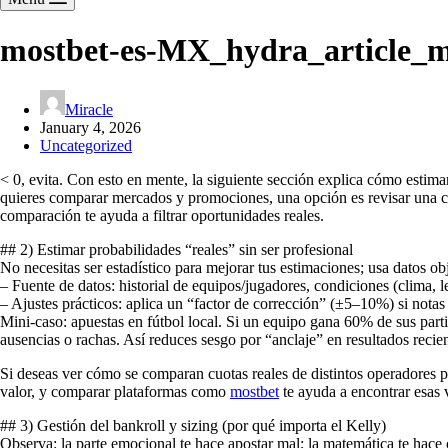
mostbet-es-MX_hydra_article_
Miracle
January 4, 2026
Uncategorized
< 0, evita. Con esto en mente, la siguiente sección explica cómo estimar
quieres comparar mercados y promociones, una opción es revisar una
comparación te ayuda a filtrar oportunidades reales.
## 2) Estimar probabilidades “reales” sin ser profesional
No necesitas ser estadístico para mejorar tus estimaciones; usa datos obj
– Fuente de datos: historial de equipos/jugadores, condiciones (clima, 
– Ajustes prácticos: aplica un “factor de corrección” (±5–10%) si nota
Mini-caso: apuestas en fútbol local. Si un equipo gana 60% de sus part
ausencias o rachas. Así reduces sesgo por “anclaje” en resultados recien
Si deseas ver cómo se comparan cuotas reales de distintos operadores 
valor, y comparar plataformas como
mostbet
te ayuda a encontrar esas v
## 3) Gestión del bankroll y sizing (por qué importa el Kelly)
Observa: la parte emocional te hace apostar mal; la matemática te hace 