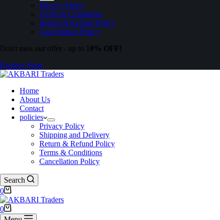
Privacy Policy
Terms & Conditions
Return & Refund Policy
Cancellation Policy
Don't miss our offer - up to 1
0% OFF!
Explore Shop
Home
About Us
Contact
policies
Privacy Policy
Shipping and Delivery
Return & Refund Policy
Terms & Conditions
Cancellation Policy
Search
Shopping
0
cart
Shopping
0
cart
Menu