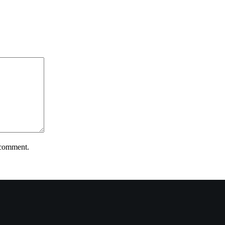
 comment.