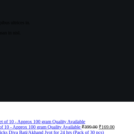
ibus ultrices in.
an in nisl.
Original
Current
 of 10 - Approx 100 gram Quality Available
₹
399.00
₹
169.00
price
price