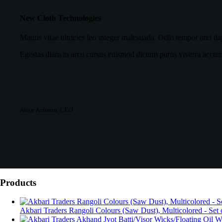
New Cloth Technologies
Mauris vitae ultricies leo integer malesuada. Odio tempor orci dap
Egestas diam in arcu cursus euismod dictum purus viverra accums
Alice Autumn, CEO
Products
Akbari Traders Rangoli Colours (Saw Dust), Multicolored - Set