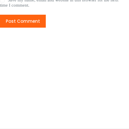
Save my name, email and website in this browser for the next
time I comment.
Post Comment