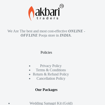
We Are The best and most cost-effective
ONLINE
-
OFFLINE
Pooja store in
INDIA
.
Policies
Privacy Policy
Terms & Conditions
Return & Refund Policy
Cancellation Policy
Our Packages
Wedding Samagri Kit (Gold)