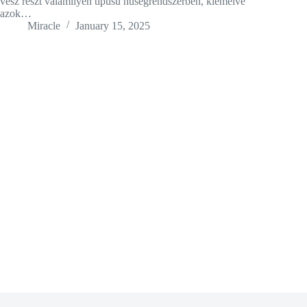
vesz részt valamilyen típusú hűségrendszerben, kiemelve
azok…
Miracle
January 15, 2025