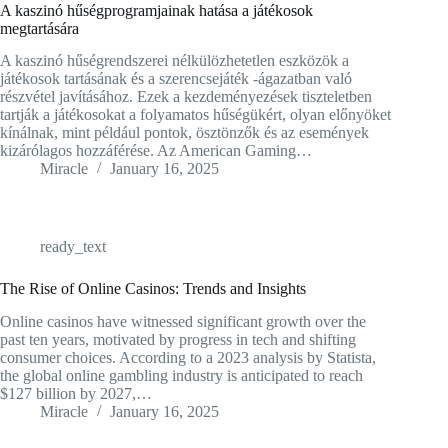
A kaszinó hűségprogramjainak hatása a játékosok
megtartására
A kaszinó hűségrendszerei nélkülözhetetlen eszközök a
játékosok tartásának és a szerencsejáték -ágazatban való
részvétel javításához. Ezek a kezdeményezések tiszteletben
tartják a játékosokat a folyamatos hűségükért, olyan előnyöket
kínálnak, mint például pontok, ösztönzők és az események
kizárólagos hozzáférése. Az American Gaming…
Miracle
January 16, 2025
ready_text
The Rise of Online Casinos: Trends and Insights
Online casinos have witnessed significant growth over the
past ten years, motivated by progress in tech and shifting
consumer choices. According to a 2023 analysis by Statista,
the global online gambling industry is anticipated to reach
$127 billion by 2027,…
Miracle
January 16, 2025